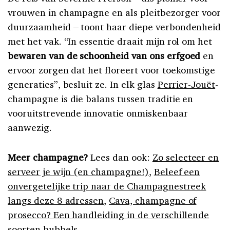
vrouwen in champagne en als pleitbezorger voor
duurzaamheid – toont haar diepe verbondenheid
met het vak. “In essentie draait mijn rol om het
bewaren van de schoonheid van ons erfgoed
en
ervoor zorgen dat het floreert voor toekomstige
generaties”, besluit ze. In elk glas
Perrier-Jouët
-
champagne is die balans tussen traditie en
vooruitstrevende innovatie onmiskenbaar
aanwezig.
Meer champagne?
Lees dan ook:
Zo selecteer en
serveer je wijn (en champagne!)
,
Beleef een
onvergetelijke trip naar de Champagnestreek
langs deze 8 adressen
,
Cava, champagne of
prosecco? Een handleiding in de verschillende
soorten bubbels
.