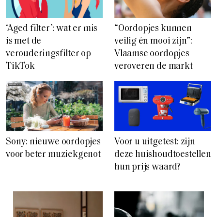
‘Aged filter’: wat er mis
“Oordopjes kunnen
is met de
veilig én mooi zijn”:
verouderingsfilter op
Vlaamse oordopjes
TikTok
veroveren de markt
Sony: nieuwe oordopjes
Voor u uitgetest: zijn
voor beter muziekgenot
deze huishoudtoestellen
hun prijs waard?