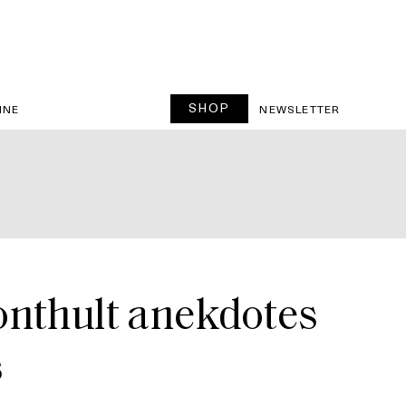
SHOP
INE
NEWSLETTER
 onthult anekdotes
s