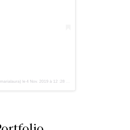
marialaura)
le
4 Nov. 2019 à 12 :28 PST
ortfolio