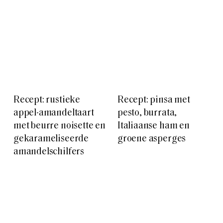
Recept: rustieke
Recept: pinsa met
appel-amandeltaart
pesto, burrata,
met beurre noisette en
Italiaanse ham en
gekarameliseerde
groene asperges
amandelschilfers
3 recepten met
Het ultieme
chocolade om de
brunchrecept:
overschotten van
wentelteefjes met
Pasen weg te werken
gekarameliseerde