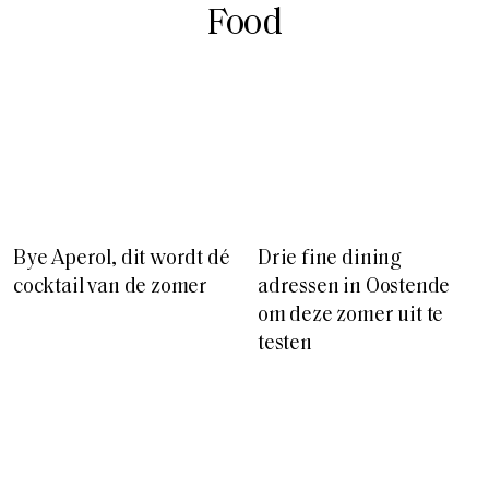
Bye Aperol, dit wordt dé
Drie fine dining
cocktail van de zomer
adressen in Oostende
om deze zomer uit te
testen
3 snelle en gezonde
Recept: Asperges op
recepten uit het nieuwe
Vlaamse wijze met Le
kookboek van Emily
Gruyère AOP