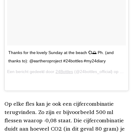
Thanks for the lovely Sunday at the beach 💞🌅 Ph. (and
thanks to): @eartheroproject #24bottles #my24diary
Een bericht gedeeld door
24Bottles
(@24bottles_official) op
6 Mei 
Op elke fles kan je ook een cijfercombinatie
terugvinden. Zo zijn er bijvoorbeeld 500 ml
flessen waarop -0,08 staat. Die cijfercombinatie
duidt aan hoeveel CO2 (in dit geval 80 gram) je