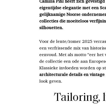
Camilla Pihl heeft zich gevestigd
eigentijdse elegantie met een Sc
gelijknamige Noorse ondernemer 
collecties die moeiteloos verfij
silhouetten.
Voor de lente/zomer 2025 verrast
een verfrissende mix van histori
eenvoud. Met als motto “eer het v
de collectie een ode aan Europes
Klassieke invloeden worden op st
architecturale details en vintage
look geven.
Tailoring, 