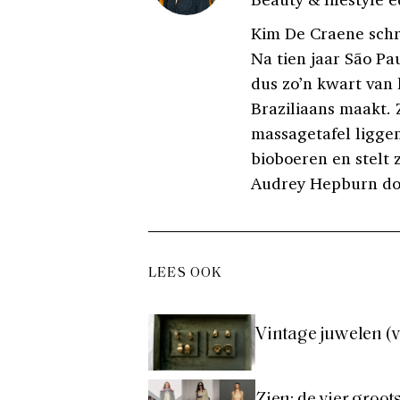
Kim De Craene schri
Na tien jaar São P
dus zo’n kwart van 
Braziliaans maakt. 
massagetafel liggen
bioboeren en stelt 
Audrey Hepburn do
LEES OOK
Vintage juwelen (v