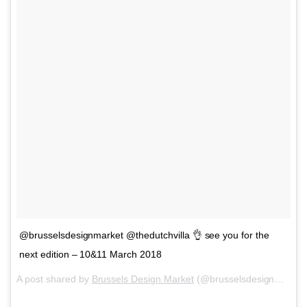
@brusselsdesignmarket @thedutchvilla 👌 see you for the
next edition – 10&11 March 2018
A post shared by
Brussels Design Market
(@brusselsdesignmarket) on