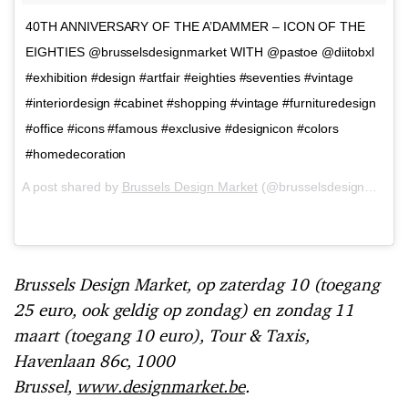
40TH ANNIVERSARY OF THE A’DAMMER – ICON OF THE
EIGHTIES @brusselsdesignmarket WITH @pastoe @diitobxl
#exhibition #design #artfair #eighties #seventies #vintage
#interiordesign #cabinet #shopping #vintage #furnituredesign
#office #icons #famous #exclusive #designicon #colors
#homedecoration
A post shared by
Brussels Design Market
(@brusselsdesignmarket) on
Brussels Design Market, op zaterdag 10 (toegang
25 euro, ook geldig op zondag) en zondag 11
maart (toegang 10 euro), Tour & Taxis,
Havenlaan 86c, 1000
Brussel,
www.designmarket.be
.