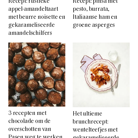
Recept: rustieke
Recept: pinsa met
appel-amandeltaart
pesto, burrata,
met beurre noisette en
Italiaanse ham en
gekarameliseerde
groene asperges
amandelschilfers
3 recepten met
Het ultieme
chocolade om de
brunchrecept:
overschotten van
wentelteefjes met
Pasen weg te werken