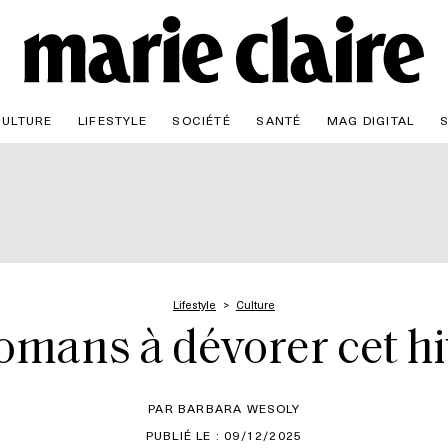
CULTURE
LIFESTYLE
SOCIÉTÉ
SANTÉ
MAG DIGITAL
Lifestyle
Culture
omans à dévorer cet h
PAR BARBARA WESOLY
PUBLIÉ LE : 09/12/2025