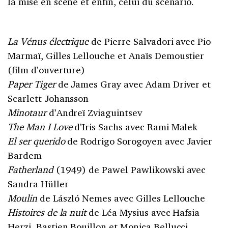
la mise en scène et enfin, celui du scénario.
La Vénus électrique
de Pierre Salvadori avec Pio
Marmaï, Gilles Lellouche et Anaïs Demoustier
(film d’ouverture)
Paper Tiger
de James Gray avec Adam Driver et
Scarlett Johansson
Minotaur
d’Andreï Zviaguintsev
The Man I Love
d’Iris Sachs avec Rami Malek
El ser querido
de Rodrigo Sorogoyen avec Javier
Bardem
Fatherland
(1949) de Pawel Pawlikowski avec
Sandra Hüller
Moulin
de László Nemes avec Gilles Lellouche
Histoires de la nuit
de Léa Mysius avec Hafsia
Herzi, Bastien Bouillon et Monica Bellucci