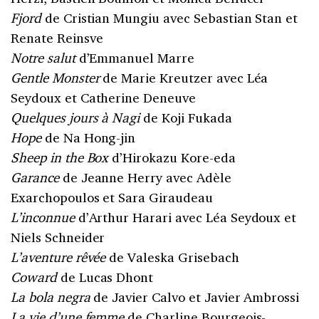
Fjord
de Cristian Mungiu avec Sebastian Stan et
Renate Reinsve
Notre salut
d’Emmanuel Marre
Gentle Monster
de Marie Kreutzer avec Léa
Seydoux et Catherine Deneuve
Quelques jours à Nagi
de Koji Fukada
Hope
de Na Hong-jin
Sheep in the Box
d’Hirokazu Kore-eda
Garance
de Jeanne Herry avec Adèle
Exarchopoulos et Sara Giraudeau
L’inconnue
d’Arthur Harari avec Léa Seydoux et
Niels Schneider
L’aventure rêvée
de Valeska Grisebach
Coward
de Lucas Dhont
La bola negra
de Javier Calvo et Javier Ambrossi
La vie d’une femme
de Charline Bourgeois-