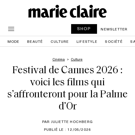
SHOP
NEWSLETTER
MODE
BEAUTÉ
CULTURE
LIFESTYLE
SOCIÉTÉ
S
Cinéma
Culture
Festival de Cannes 2026 :
voici les films qui
s’affronteront pour la Palme
d’Or
PAR JULIETTE HOCHBERG
PUBLIÉ LE : 12/05/2026