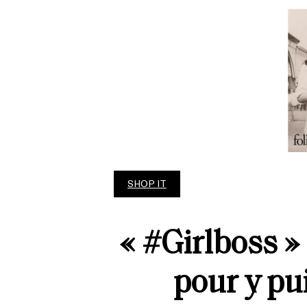
SHOP IT
« #Girlboss 
pour y pui