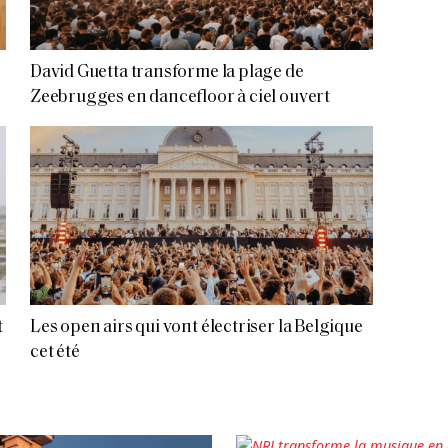
David Guetta transforme la plage de
Zeebrugges en dancefloor à ciel ouvert
t
Les open airs qui vont électriser la Belgique
cet été