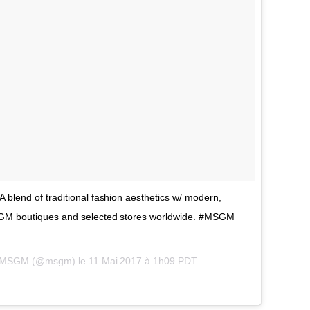
blend of traditional fashion aesthetics w/ modern,
MSGM boutiques and selected stores worldwide. #MSGM
ar MSGM (@msgm) le
11 Mai 2017 à 1h09 PDT