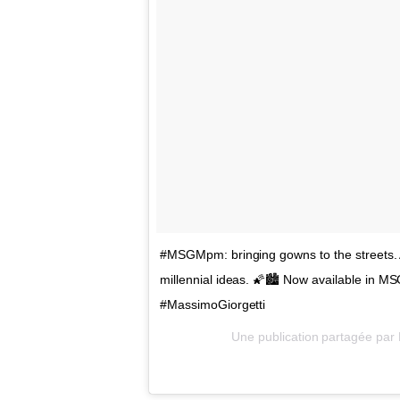
#MSGMpm: bringing gowns to the streets. A 
millennial ideas. 🌠🏙 Now available in 
#MassimoGiorgetti
Une publication partagée p