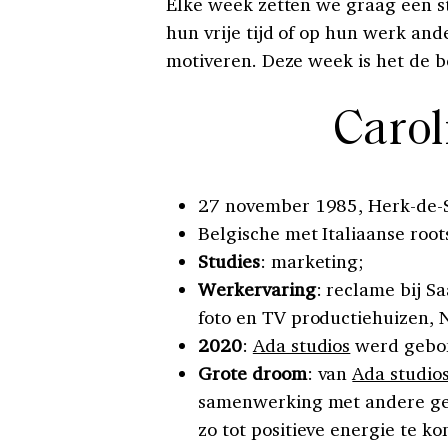
Elke week zetten we graag een st
hun vrije tijd of op hun werk an
motiveren. Deze week is het de be
Carol
27 november 1985, Herk-de-
Belgische met Italiaanse root
Studies
: marketing;
Werkervaring
: reclame bij S
foto en TV productiehuizen, 
2020
:
Ada studios
werd gebor
Grote droom
: van
Ada studio
samenwerking met andere gel
zo tot positieve energie te k