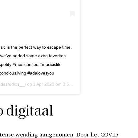
ic is the perfect way to escape time.
t- we’ve added some extra favorites.
potify #musicunites #musicislife
#conciousliving #adalovesyou
dastudios__) op
1 Apr 2020 om 3:57 (PDT)
 digitaal
ntense wending aangenomen. Door het COVID-