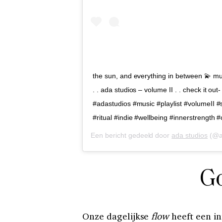
the sun, and everything in between 💫 mus
. . ada studios – volume II . . check it ou
#adastudios #music #playlist #volumeII #s
#ritual #indie #wellbeing #innerstrength 
Een bericht gedeeld door
ada studios
(@a
Go
Onze dagelijkse
flow
heeft een i