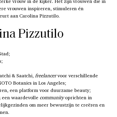
erke vrouw in de kijker. Het zijn vrouwen die in
dere vrouwen inspireren, stimuleren én
urt aan Carolina Pizzutilo.
ina Pizzutilo
Stad;
s;
aatchi & Saatchi,
freelancer
voor verschillende
NOTO Botanics in Los Angeles;
en, een platform voor duurzame beauty;
s
een waardevolle
community
oprichten in
ijkgezinden om meer bewustzijn te creëren en
omen.