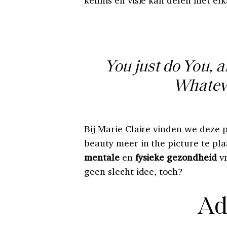
kennis en visie kan delen met elk
You just do You, 
Whatever
Bij
Marie Claire
vinden we deze p
beauty meer in the picture te pl
mentale
en
fysieke gezondheid
vr
geen slecht idee, toch?
Ad