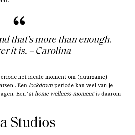
aar.
and that’s more than enough.
 it is. – Carolina
eriode het ideale moment om (duurzame)
aatsen . Een
lockdown
periode kan veel van je
agen. Een ‘
at home wellness-moment
‘ is daarom
a Studios