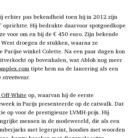
ij echter pas bekendheid toen hij in 2012 zijn
oprichtte. Hij bedrukte daarvoor spotgoedkope
ze voor om en bij de € 450 euro. Zijn bekende
 West droegen de stukken, waarna ze
 Parijse winkel Colette. Na een paar dagen kon
uitverkocht op bovenhalen, wat Abloh nog meer
omplex.com
tipte hem na de lancering als een
 streetwear
.
 Off-White
op, waarvan hij de eerste
week in Parijs presenteerde op de catwalk. Dat
e op voor de prestigieuze LVMH-prijs. Hij
ngrijke mensen in de modewereld, die als een
bomberjacks met legerprint, hoodies met woorden
ens, baggy broeken met diagonale witte