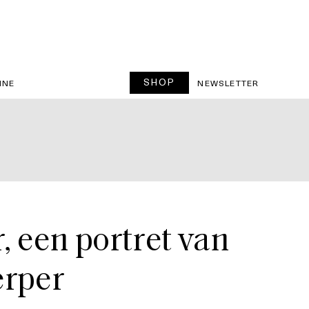
SHOP
INE
NEWSLETTER
r, een portret van
erper