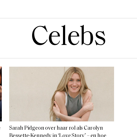
Celebs
e
Sarah Pidgeon over haar rol als Carolyn
Bessette-Kennedy in ‘Love Story’ – en hoe