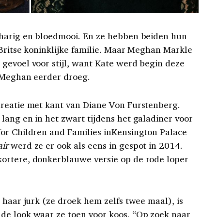
rharig en bloedmooi. En ze hebben beiden hun
 Britse koninklijke familie. Maar Meghan Markle
gevoel voor stijl, want Kate werd begin deze
s Meghan eerder droeg.
creatie met kant van Diane Von Furstenberg.
lang en in het zwart tijdens het galadiner voor
or Children and Families inKensington Palace
air
werd ze er ook als eens in gespot in 2014.
ortere, donkerblauwe versie op de rode loper
 haar jurk (ze droek hem zelfs twee maal), is
de look waar ze toen voor koos. “Op zoek naar