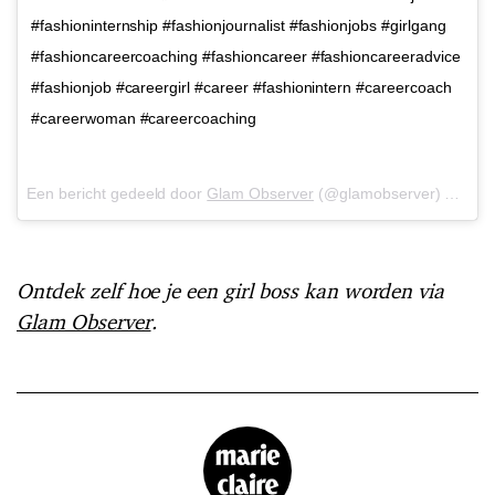
#fashioninternship #fashionjournalist #fashionjobs #girlgang
#fashioncareercoaching #fashioncareer #fashioncareeradvice
#fashionjob #careergirl #career #fashionintern #careercoach
#careerwoman #careercoaching
Een bericht gedeeld door
Glam Observer
(@glamobserver) op
19 
Ontdek zelf hoe je een girl boss kan worden via
Glam Observer
.