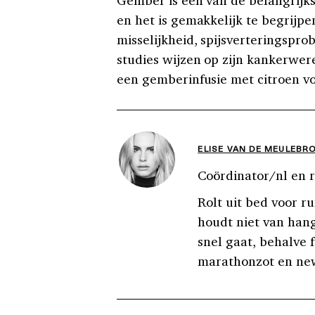
Gember is een van de belangrijk
en het is gemakkelijk te begrijp
misselijkheid, spijsverteringspro
studies wijzen op zijn kankerwer
een gemberinfusie met citroen vo
ELISE VAN DE MEULEBR
Coördinator/nl en r
Rolt uit bed voor ru
houdt niet van han
snel gaat, behalve 
marathonzot en new