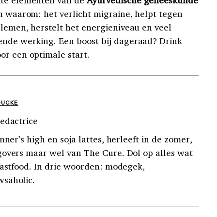
ste elementen van de
Ayurvedische geneeskunde
en waarom: het verlicht migraine, helpt tegen
blemen, herstelt het energieniveau en veel
ende werking. Een boost bij dageraad? Drink
or een optimale start.
OUCKE
edactrice
nner’s high en soja lattes, herleeft in de zomer,
govers maar wel van The Cure. Dol op alles wat
fastfood. In drie woorden: modegek,
saholic.