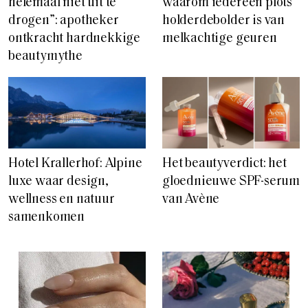
helemaal niet uit te
waarom iedereen plots
drogen”: apotheker
holderdebolder is van
ontkracht hardnekkige
melkachtige geuren
beautymythe
Hotel Krallerhof: Alpine
Het beautyverdict: het
luxe waar design,
gloednieuwe SPF-serum
wellness en natuur
van Avène
samenkomen