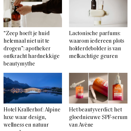
“Zeep hoeft je huid
Lactonische parfums:
helemaal niet uit te
waarom iedereen plots
drogen”: apotheker
holderdebolder is van
ontkracht hardnekkige
melkachtige geuren
beautymythe
Hotel Krallerhof: Alpine
Het beautyverdict: het
luxe waar design,
gloednieuwe SPF-serum
wellness en natuur
van Avène