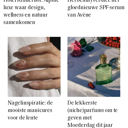
Hotel Krallerhof: Alpine
Het beautyverdict: het
luxe waar design,
gloednieuwe SPF-serum
wellness en natuur
van Avène
samenkomen
Nagelinspiratie: de
De lekkerste
mooiste manicures
(niche)parfums om te
voor de lente
geven met
Moederdag dit jaar