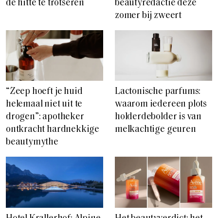
de hitte te trotseren
beautyredactie deze
zomer bij zweert
“Zeep hoeft je huid
Lactonische parfums:
helemaal niet uit te
waarom iedereen plots
drogen”: apotheker
holderdebolder is van
ontkracht hardnekkige
melkachtige geuren
beautymythe