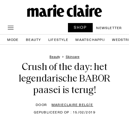
SHOP
NEWSLETTER
MODE
BEAUTY
LIFESTYLE
MAATSCHAPPIJ
WEDSTR
Beauty
Skincare
Crush of the day: het
legendarische BABOR
paasei is terug!
DOOR
MARIECLAIRE BELGÏE
GEPUBLICEERD OP : 15/02/2019