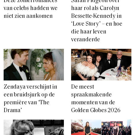
Deze zomerromances
Sarah Pidgeon over
van celebs hadden we
haar rol als Carolyn
niet zien aankomen
Bessette-Kennedy in
‘Love Story’ – en hoe
die haar leven
veranderde
De meest
Zendaya verschijnt in
spraakmakende
een bruidsjurk op de
momenten van de
première van ‘The
Golden Globes 2026
Drama’