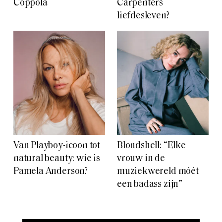
Coppola
Carpenters
liefdesleven?
Van Playboy-icoon tot
Blondshell: “Elke
natural beauty: wie is
vrouw in de
Pamela Anderson?
muziekwereld móét
een badass zijn”