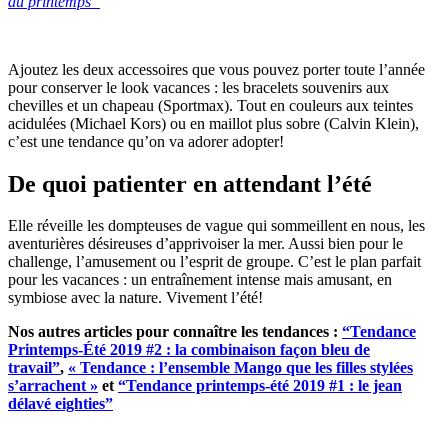
au printemps”
Ajoutez les deux accessoires que vous pouvez porter toute l’année
pour conserver le look vacances : les bracelets souvenirs aux
chevilles et un chapeau (Sportmax). Tout en couleurs aux teintes
acidulées (Michael Kors) ou en maillot plus sobre (Calvin Klein),
c’est une tendance qu’on va adorer adopter!
De quoi patienter en attendant l’été
Elle réveille les dompteuses de vague qui sommeillent en nous, les
aventurières désireuses d’apprivoiser la mer. Aussi bien pour le
challenge, l’amusement ou l’esprit de groupe. C’est le plan parfait
pour les vacances : un entraînement intense mais amusant, en
symbiose avec la nature. Vivement l’été!
Nos autres articles pour connaître les tendances :
“Tendance
Printemps-Été 2019 #2 : la combinaison façon bleu de
travail”
,
« Tendance : l’ensemble Mango que les filles stylées
s’arrachent »
et
“Tendance printemps-été 2019 #1 : le jean
délavé eighties”