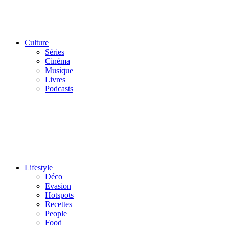
Culture
Séries
Cinéma
Musique
Livres
Podcasts
Lifestyle
Déco
Evasion
Hotspots
Recettes
People
Food