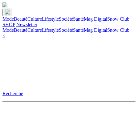
Mode
Beauté
Culture
Lifestyle
Société
Santé
Mag Digital
Snow Club
SHOP
Newsletter
Mode
Beauté
Culture
Lifestyle
Société
Santé
Mag Digital
Snow Club
×
Recherche