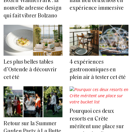
Bozen WaltherPark : la
haut lieu bruxellois en
nouvelle adresse design
expérience immersive
qui fait vibrer Bolzano
Les plus belles tables
4 expériences
d’Ostende à découvrir
gastronomiques en
cet été
plein air à tester cet été
Pourquoi ces deux
resorts en Crète
Retour sur la Summer
méritent une place sur
Garden Party à La Butte