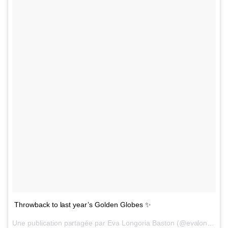
Throwback to last year’s Golden Globes ✨
Une publication partagée par Eva Longoria Baston (@evalongoria) le