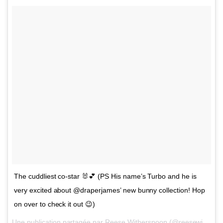
The cuddliest co-star 🐰💕 (PS His name’s Turbo and he is
very excited about @draperjames’ new bunny collection! Hop
on over to check it out 😉)
Une publication partagée par Reese Witherspoon (@reesewitherspoon) le