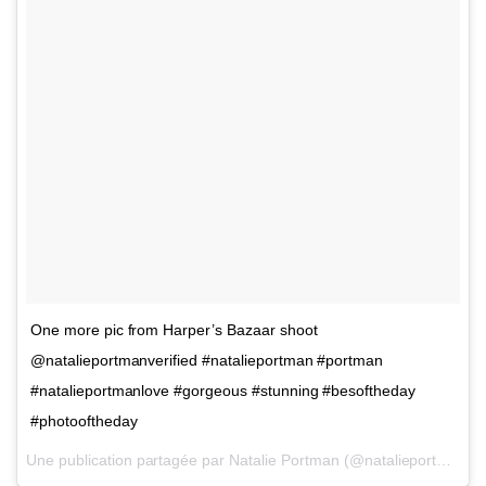
One more pic from Harper’s Bazaar shoot
@natalieportmanverified #natalieportman #portman
#natalieportmanlove #gorgeous #stunning #besoftheday
#photooftheday
Une publication partagée par Natalie Portman (@natalieportmanlove) le