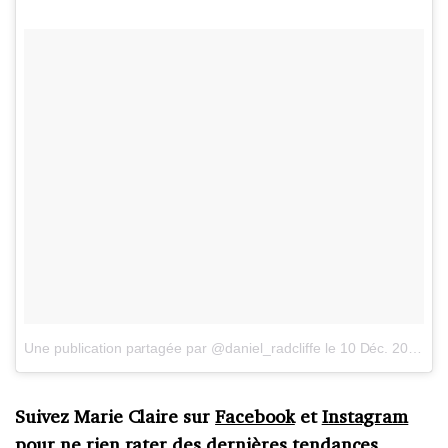
Une publication partagée par @daniel_radcliffe
le
10 Déc. 2016 à 10h09 PST
Suivez Marie Claire sur
Facebook
et
Instagram
pour ne rien rater des dernières tendances,