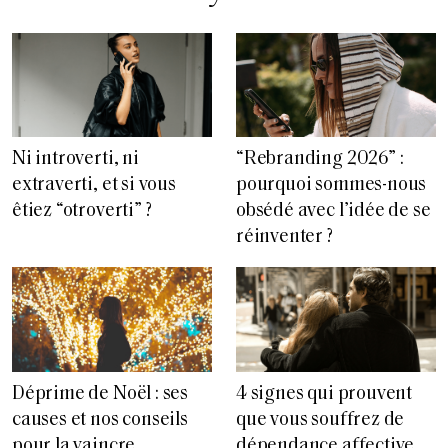
“Rebranding 2026” :
Ni introverti, ni
pourquoi sommes-nous
extraverti, et si vous
obsédé avec l’idée de se
êtiez “otroverti” ?
réinventer ?
Déprime de Noël : ses
4 signes qui prouvent
causes et nos conseils
que vous souffrez de
pour la vaincre
dépendance affective