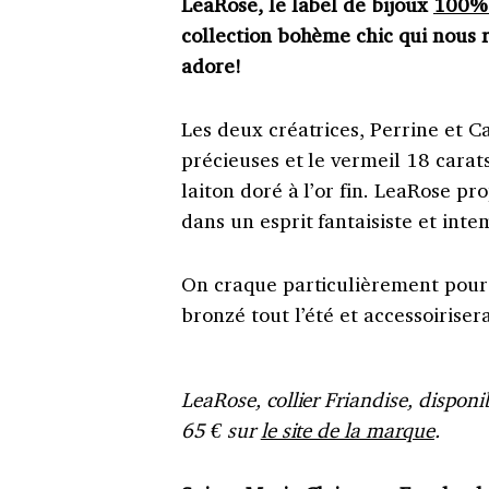
LeaRose, le label de bijoux
100%
collection bohème chic qui nous 
adore!
Les deux créatrices, Perrine et Ca
précieuses et le vermeil 18 cara
laiton doré à l’or fin. LeaRose pr
dans un esprit fantaisiste et inte
On craque particulièrement pour l
bronzé tout l’été et accessoiriser
LeaRose, collier Friandise, disponi
65 € sur
le site de la marque
.