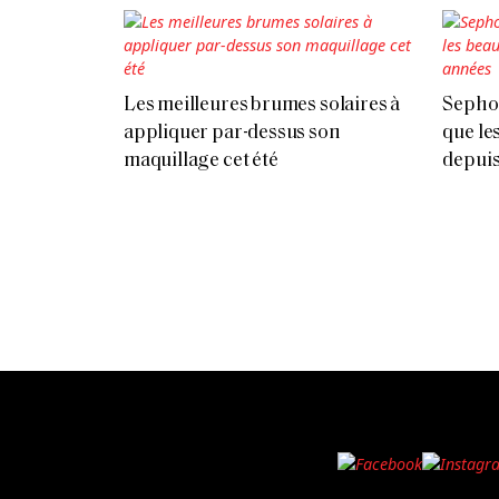
Les meilleures brumes solaires à
Sephor
appliquer par-dessus son
que le
maquillage cet été
depuis