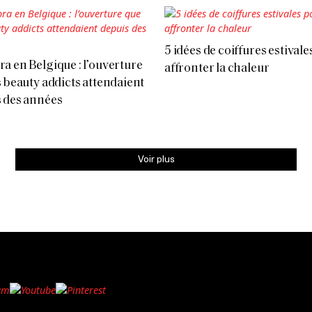
5 idées de coiffures estival
a en Belgique : l’ouverture
affronter la chaleur
s beauty addicts attendaient
 des années
Voir plus