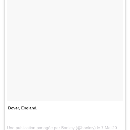
Dover, England.
Une publication partagée par Banksy (@banksy) le
7 Mai 2017 à 6h40 PDT