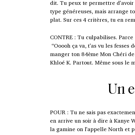
dit. Tu peux te permettre d’avoir
type généreuses, mais arrange toi 
plat.
Sur ces 4 critères, tu en rem
CONTRE
:
Tu culpabilises. Parce 
“Ooooh ça va, t’as vu les fesses 
manger ton 84ème Mon Chéri de la 
Khloé K.
Partout. Même sous le 
Un e
POUR
:
Tu ne sais pas exactement
en arrive un soir à dire à Kanye W
la gamine on l’appelle North et pis