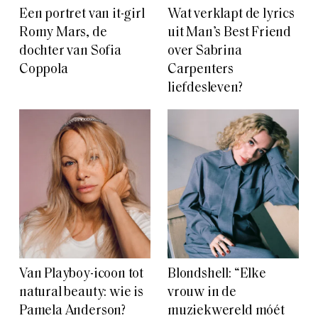
Een portret van it-girl
Wat verklapt de lyrics
Romy Mars, de
uit Man’s Best Friend
dochter van Sofia
over Sabrina
Coppola
Carpenters
liefdesleven?
Van Playboy-icoon tot
Blondshell: “Elke
natural beauty: wie is
vrouw in de
Pamela Anderson?
muziekwereld móét