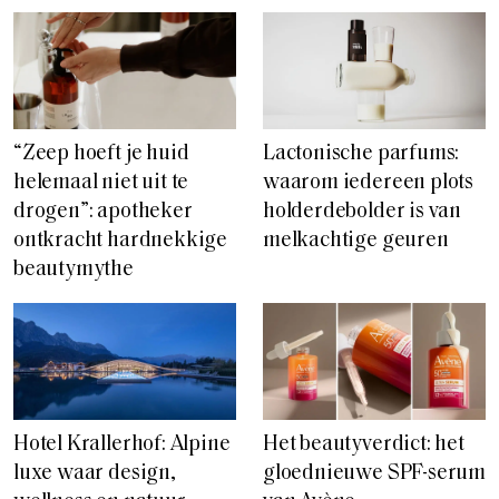
“Zeep hoeft je huid
Lactonische parfums:
helemaal niet uit te
waarom iedereen plots
drogen”: apotheker
holderdebolder is van
ontkracht hardnekkige
melkachtige geuren
beautymythe
Hotel Krallerhof: Alpine
Het beautyverdict: het
luxe waar design,
gloednieuwe SPF-serum