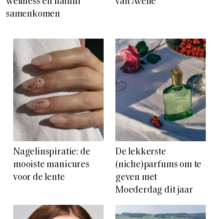
wellness en natuur
van Avène
samenkomen
Nagelinspiratie: de
De lekkerste
mooiste manicures
(niche)parfums om te
voor de lente
geven met
Moederdag dit jaar