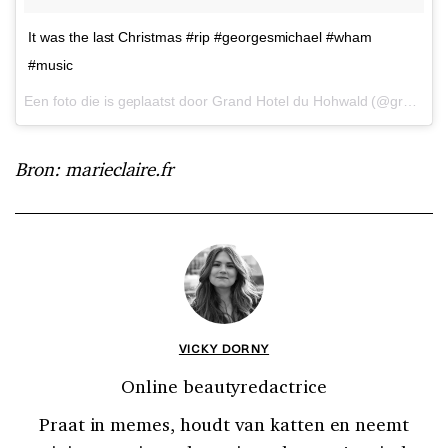
It was the last Christmas #rip #georgesmichael #wham
#music
Een foto die is geplaatst door Grand Hotel du Hohwald (@grand_hotel_du_hohwald_) op
Bron: marieclaire.fr
VICKY DORNY
Online beautyredactrice
Praat in memes, houdt van katten en neemt