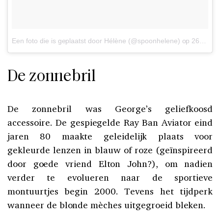
Een foto die is geplaatst door Hélène (@spoonhelene)
op
26 Dec 2016 om 1:14 PST
De zonnebril
De zonnebril was George’s geliefkoosd
accessoire. De gespiegelde Ray Ban Aviator eind
jaren 80 maakte geleidelijk plaats voor
gekleurde lenzen in blauw of roze (geïnspireerd
door goede vriend Elton John?), om nadien
verder te evolueren naar de sportieve
montuurtjes begin 2000. Tevens het tijdperk
wanneer de blonde mèches uitgegroeid bleken.