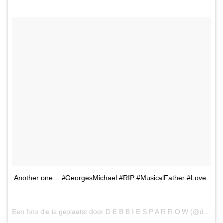
Another one… #GeorgesMichael #RIP #MusicalFather #Love
Een foto die is geplaatst door D E B B I E S P A R R O W (@debbiesparrow) op