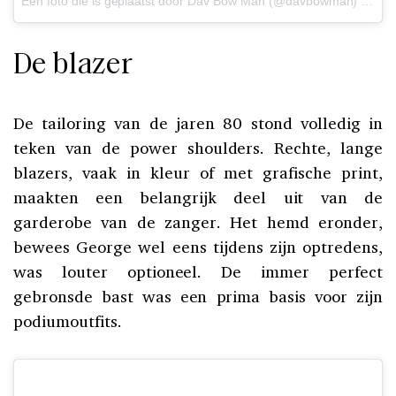
Een foto die is geplaatst door Dav Bow Man (@davbowman) op
25
De blazer
De tailoring van de jaren 80 stond volledig in
teken van de power shoulders. Rechte, lange
blazers, vaak in kleur of met grafische print,
maakten een belangrijk deel uit van de
garderobe van de zanger. Het hemd eronder,
bewees George wel eens tijdens zijn optredens,
was louter optioneel. De immer perfect
gebronsde bast was een prima basis voor zijn
podiumoutfits.