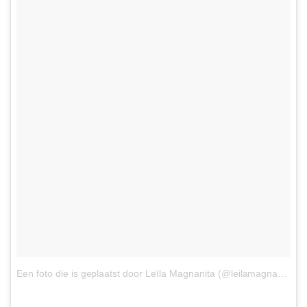
Een foto die is geplaatst door Leïla Magnanita (@leilamagnanita)
o