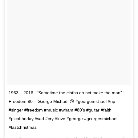
1963 – 2016 : “Sometime the cloths do not make the man” :
Freedom 90 – George Michaël 😢 #georgemichael #rip
#singer #freedom #music #wham #80’s #guitar #faith
#picoftheday #sad #cry #love #george #georgesmichael
#lastchristmas