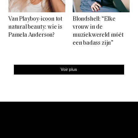
Van Playboy-icoon tot
Blondshell: “Elke
natural beauty: wie is
vrouw in de
Pamela Anderson?
muziekwereld móét
een badass zijn”
Voir plus