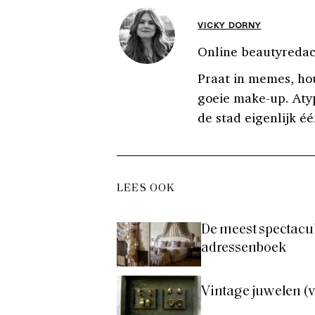
VICKY DORNY
Online beautyredac
Praat in memes, hou
goeie make-up. Aty
de stad eigenlijk éé
LEES OOK
De meest spectacul
adressenboek
Vintage juwelen (v