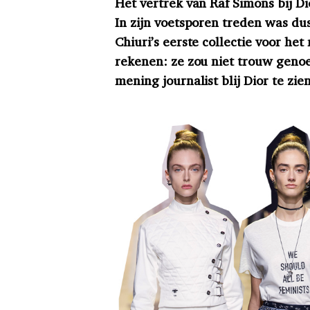
Het vertrek van Raf Simons bij Di
In zijn voetsporen treden was du
Chiuri’s eerste collectie voor h
rekenen: ze zou niet trouw genoeg
mening journalist blij Dior te zi