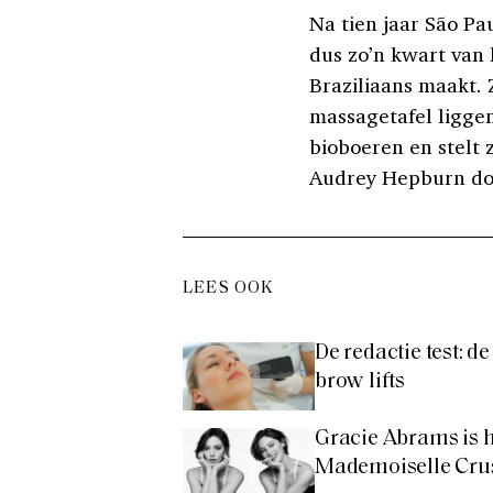
Na tien jaar São P
dus zo’n kwart van 
Braziliaans maakt. 
massagetafel liggen
bioboeren en stelt 
Audrey Hepburn do
LEES OOK
De redactie test: 
brow lifts
Gracie Abrams is 
Mademoiselle Cru