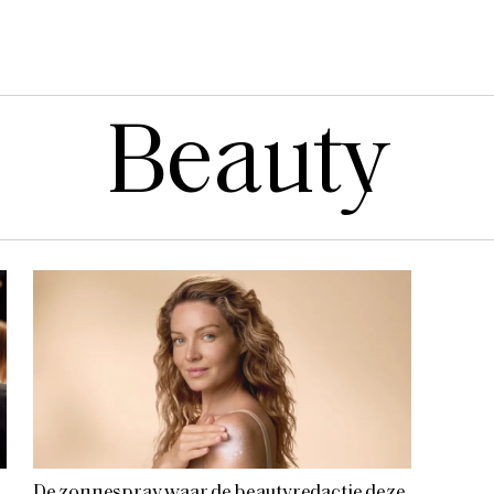
Beauty
De zonnespray waar de beautyredactie deze