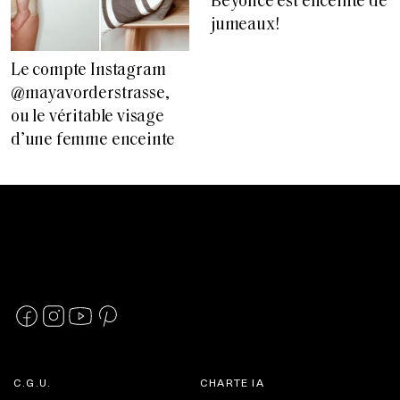
Beyoncé est enceinte de
jumeaux!
Le compte Instagram
@mayavorderstrasse,
ou le véritable visage
d’une femme enceinte
C.G.U.
CHARTE IA