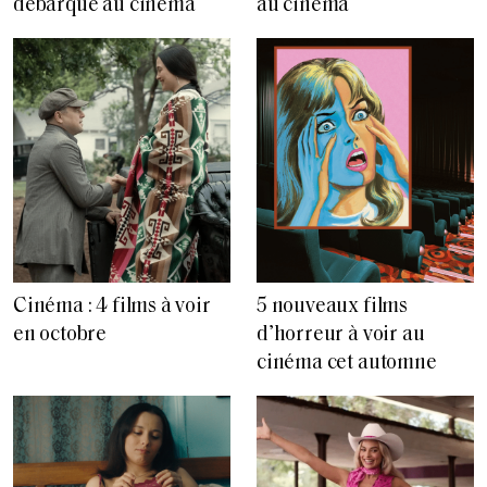
débarque au cinéma
au cinéma
Cinéma : 4 films à voir
5 nouveaux films
en octobre
d’horreur à voir au
cinéma cet automne