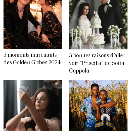
5 moments marquants
3 bonnes raisons d’aller
des Golden Globes 2024
voir “Priscilla” de Sofia
Coppola