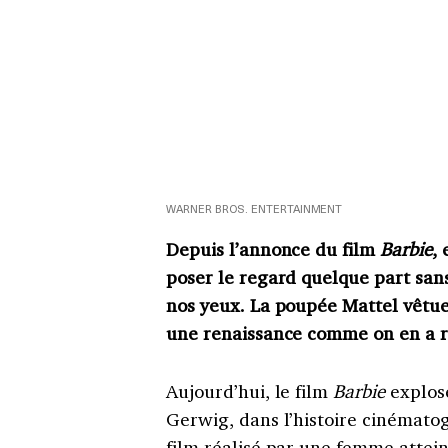
WARNER BROS. ENTERTAINMENT
Depuis l’annonce du film
Barbie
,
poser le regard quelque part san
nos yeux. La poupée Mattel vêtue 
une renaissance comme on en a 
Aujourd’hui, le film
Barbie
explose
Gerwig, dans l’histoire cinématog
film réalisé par une femme atteint 