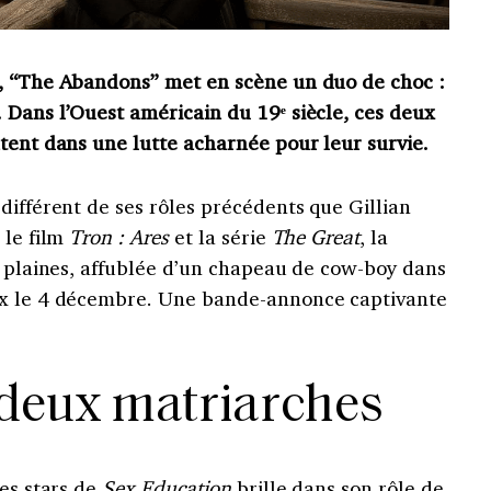
e, “The Abandons” met en scène un duo de choc :
 Dans l’Ouest américain du 19ᵉ siècle, ces deux
tent dans une lutte acharnée pour leur survie.
différent de ses rôles précédents que Gillian
 le film
Tron : Ares
et la série
The Great
, la
s plaines, affublée d’un chapeau de cow-boy dans
lix le 4 décembre. Une bande-annonce captivante
 deux matriarches
des stars de
Sex Education
brille dans son rôle de