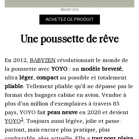
©BABYZEN
ACHETEZ CE PRODUIT
Une poussette de rêve
En 2012,
BABYZEN
révolutionnait le monde de
la poussette avec
YOYO
: un
modèle
breveté
,
ultra
léger
,
compact
au possible et totalement
pliable
. Tellement pliable qu’il ne dépasse pas le
format des bagages cabine en avion. Vendue à
plus d’un million d’exemplaires à travers 85
pays, YOYO fait
peau
neuve
en 2020 et devient
2
YOYO
. Toujours aussi légère, jolie et passe-
partout, mais encore plus pratique, plus
confortable, plus actuelle. Elle a
tout pour plaire