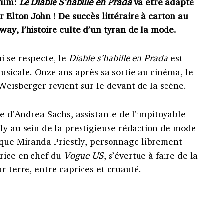
film:
Le Diable S’habille en Prada
va être adapté
Elton John ! De succès littéraire à carton au
ay, l’histoire culte d’un tyran de la mode.
i se respecte, le
Diable s’habille en Prada
est
icale. Onze ans après sa sortie au cinéma, le
Weisberger revient sur le devant de la scène.
te d’Andrea Sachs, assistante de l’impitoyable
ly au sein de la prestigieuse rédaction de mode
ique Miranda Priestly, personnage librement
trice en chef du
Vogue US
, s’évertue à faire de la
r terre, entre caprices et cruauté.