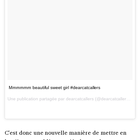
Mmmmmm beautiful sweet girl #dearcatcallers
Une publication partagée par dearcatcallers (@dearcatcallers) le
3
C’est donc une nouvelle manière de mettre en