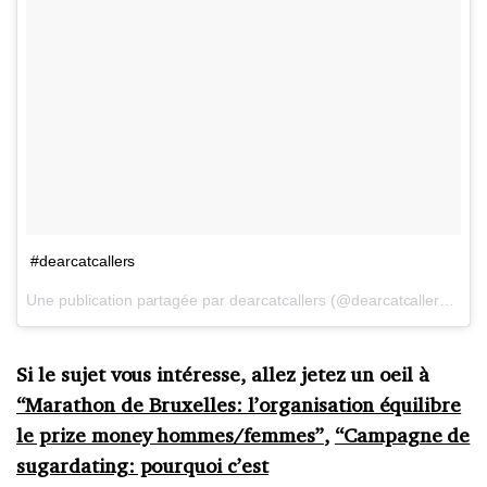
#dearcatcallers
Une publication partagée par dearcatcallers (@dearcatcallers) le
3
Si le sujet vous intéresse, allez jetez un oeil à
“Marathon de Bruxelles: l’organisation équilibre
le prize money hommes/femmes”
,
“Campagne de
sugardating: pourquoi c’est