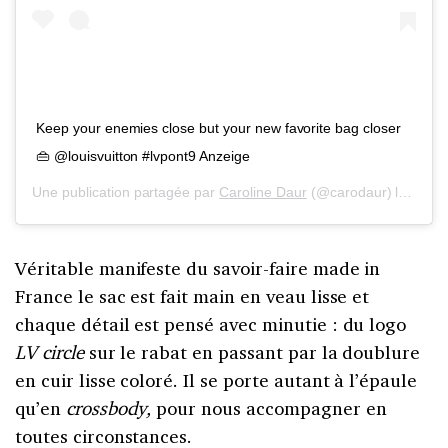
Keep your enemies close but your new favorite bag closer
👜 @louisvuitton #lvpont9 Anzeige
Une publication partagée par
Caroline Daur
(@carodaur) le
29 Ma
Véritable manifeste du savoir-faire made in
France le sac est fait main en veau lisse et
chaque détail est pensé avec minutie : du logo
LV circle
sur le rabat en passant par la doublure
en cuir lisse coloré. Il se porte autant à l’épaule
qu’en
crossbody,
pour nous accompagner en
toutes circonstances.