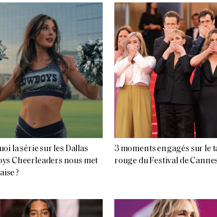
oi la série sur les Dallas
3 moments engagés sur le t
ys Cheerleaders nous met
rouge du Festival de Canne
’aise ?