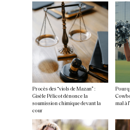
Procès des “viols de Mazan” :
Pourqu
Gisèle Pélicot dénonce la
Cowbo
soumission chimique devant la
mal à l
cour