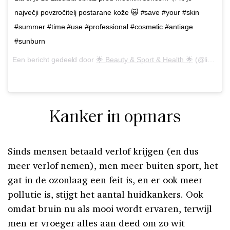
največji povzročitelj postarane kože 🙀 #save #your #skin
#summer #time #use #professional #cosmetic #antiage
#sunburn
Een bericht gedeeld door
🌟 Beauty & Sport & Health 🌟
(@lia_studio_) op
Kanker in opmars
Sinds mensen betaald verlof krijgen (en dus
meer verlof nemen), men meer buiten sport, het
gat in de ozonlaag een feit is, en er ook meer
pollutie is, stijgt het aantal huidkankers. Ook
omdat bruin nu als mooi wordt ervaren, terwijl
men er vroeger alles aan deed om zo wit