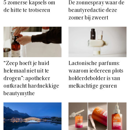
5 zomerse kapsels om
De zonnespray waar de
de hitte te trotseren
beautyredactie deze
zomer bij zweert
“Zeep hoeft je huid
Lactonische parfums:
helemaal niet uit te
waarom iedereen plots
drogen”: apotheker
holderdebolder is van
ontkracht hardnekkige
melkachtige geuren
beautymythe