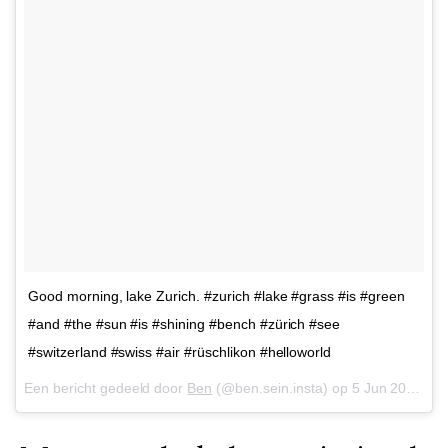
Good morning, lake Zurich. #zurich #lake #grass #is #green
#and #the #sun #is #shining #bench #zürich #see
#switzerland #swiss #air #rüschlikon #helloworld
Een bericht gedeeld door
Ben
(@ben.sein.insta) op
5 Jun 2018 om 2:46 (PDT)