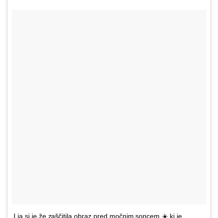
Lia si je že zaščitila obraz pred močnim soncem ☀️ ki je