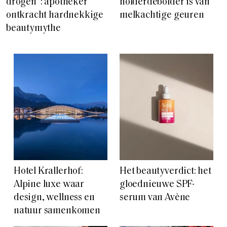
drogen”: apotheker
holderdebolder is van
ontkracht hardnekkige
melkachtige geuren
beautymythe
Hotel Krallerhof:
Het beautyverdict: het
Alpine luxe waar
gloednieuwe SPF-
design, wellness en
serum van Avène
natuur samenkomen