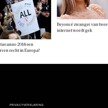
Beyoncé zwanger van twee
internet wordt gek
rtus anno 2018 een
ven recht in Europa?
PRIVACYVERKLARING