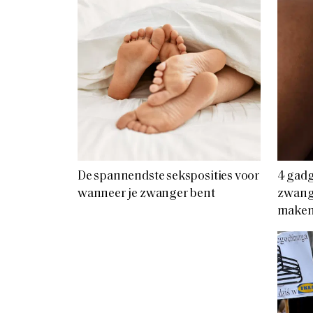
De spannendste seksposities voor
4 gadg
wanneer je zwanger bent
zwang
make