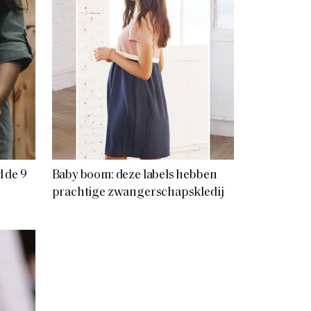
 de 9
Baby boom: deze labels hebben
prachtige zwangerschapskledij