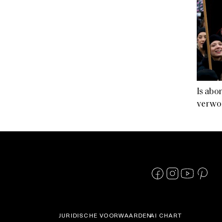
Is abo
verwor
JURIDISCHE VOORWAARDEN
AI CHART