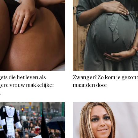
ets die het leven als
Zwanger? Zo kom je gezond
ere vrouw makkelijker
maanden door
n