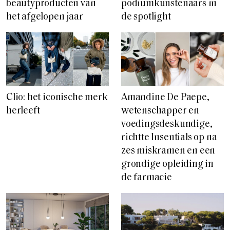
podiumkunstenaars in
beautyproducten van
de spotlight
het afgelopen jaar
Clio: het iconische merk
Amandine De Paepe,
herleeft
wetenschapper en
voedingsdeskundige,
richtte Insentials op na
zes miskramen en een
grondige opleiding in
de farmacie