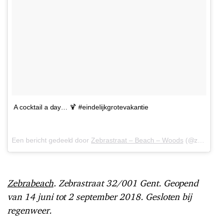
A cocktail a day… 🍹 #eindelijkgrotevakantie
Een bericht gedeeld door
Zebrastraat – Beach – Woods
(@zebrastraat) op
Zebrabeach
. Zebrastraat 32/001 Gent. Geopend
van 14 juni tot 2 september 2018. Gesloten bij
regenweer.