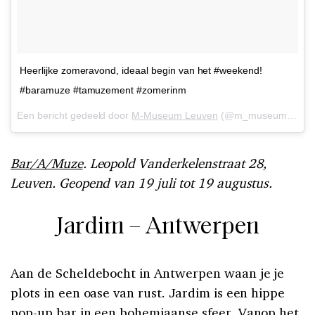
Heerlijke zomeravond, ideaal begin van het #weekend!
#baramuze #tamuzement #zomerinm
Een bericht gedeeld door
M-Museum Leuven
(@m_museum) op
2
Bar/A/Muze
. Leopold Vanderkelenstraat 28,
Leuven. Geopend van 19 juli tot 19 augustus.
Jardim – Antwerpen
Aan de Scheldebocht in Antwerpen waan je je
plots in een oase van rust. Jardim is een hippe
pop-up bar in een bohemiaanse sfeer. Vanop het