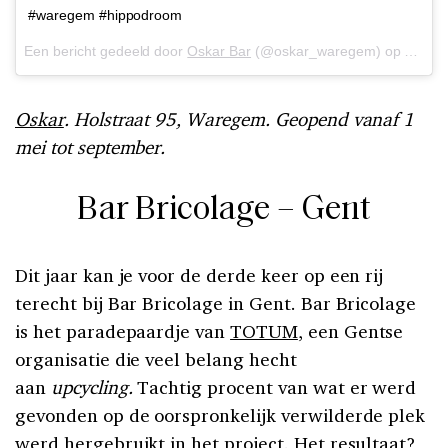
#waregem #hippodroom
Een bericht gedeeld door
Oskar Bar
(@oskar_waregem) op
30 Apr
Oskar
. Holstraat 95, Waregem. Geopend vanaf 1
mei tot september.
Bar Bricolage – Gent
Dit jaar kan je voor de derde keer op een rij
terecht bij Bar Bricolage in Gent. Bar Bricolage
is het paradepaardje van
TOTUM
, een Gentse
organisatie die veel belang hecht
aan
upcycling.
Tachtig procent van wat er werd
gevonden op de oorspronkelijk verwilderde plek
werd hergebruikt in het project. Het resultaat?