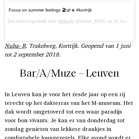
Focus on summer feelings 🏖🌿☀️ #kortrijk
Een bericht gedeeld door
Nuba-R
(@nubar_8500) op
19 Jun 2018 om 3:40 (PDT)
Nuba- R
. Trakelweg, Kortrijk. Geopend van 1 juni
tot 2 september 2018.
Bar/A/Muze – Leuven
In Leuven kan je voor het zesde jaar op een rij
terecht op het dakterras van het M-museum. Het
dak wordt omgetoverd tot een waar paradijs
voor bon-vivants. Je kan er van donderdag tot
zondag genieten van lekkere drankjes in
comfortabele loungezetels. Elke avond wordt er