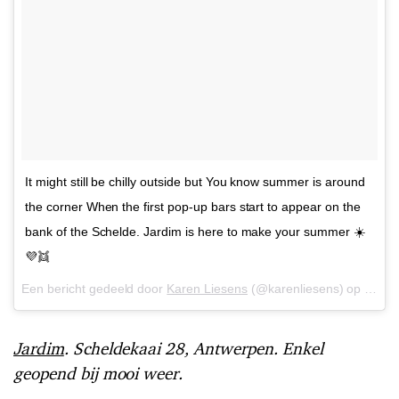
It might still be chilly outside but You know summer is around
the corner When the first pop-up bars start to appear on the
bank of the Schelde. Jardim is here to make your summer ☀️
💜👯
Een bericht gedeeld door
Karen Liesens
(@karenliesens) op
5 Mei
Jardim
. Scheldekaai 28, Antwerpen. Enkel
geopend bij mooi weer.