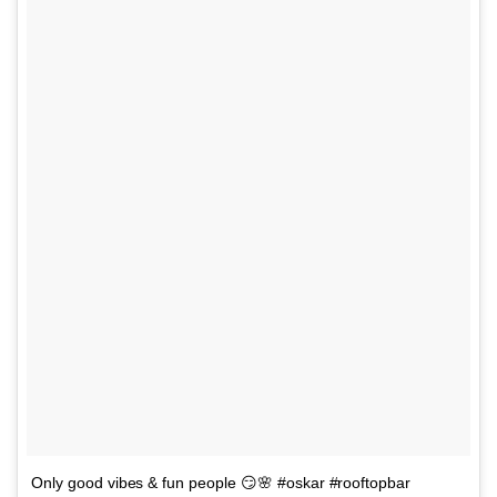
Only good vibes & fun people 😏🌸 #oskar #rooftopbar