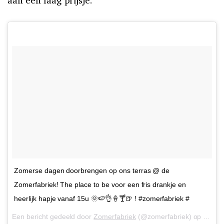
Zomerse dagen doorbrengen op ons terras @ de
Zomerfabriek! The place to be voor een fris drankje en
heerlijk hapje vanaf 15u 🌞🍉👌🍦🍸🍺 ! #zomerfabriek #
Een bericht gedeeld door
Zomerfabriek
(@zomerfabriek) op
26 Au