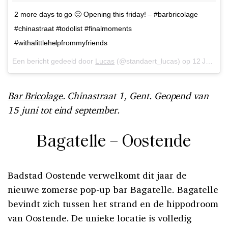
2 more days to go 🙂 Opening this friday! – #barbricolage
#chinastraat #todolist #finalmoments
#withalittlehelpfrommyfriends
Een bericht gedeeld door
Lucas
(@standaert_lucas) op
12 Jun 2018 om 11:46 (PDT)
Bar Bricolage
. Chinastraat 1, Gent. Geopend van
15 juni tot eind september.
Bagatelle – Oostende
Badstad Oostende verwelkomt dit jaar de
nieuwe zomerse pop-up bar Bagatelle. Bagatelle
bevindt zich tussen het strand en de hippodroom
van Oostende. De unieke locatie is volledig