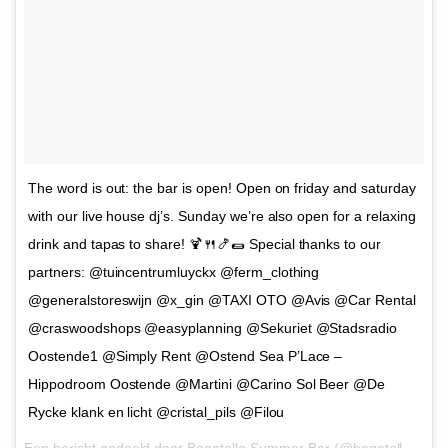
The word is out: the bar is open! Open on friday and saturday
with our live house dj’s. Sunday we’re also open for a relaxing
drink and tapas to share! 🍹🍴🍤🌯 Special thanks to our
partners: @tuincentrumluyckx @ferm_clothing
@generalstoreswijn @x_gin @TAXI OTO @Avis @Car Rental
@craswoodshops @easyplanning @Sekuriet @Stadsradio
Oostende1 @Simply Rent @Ostend Sea P’Lace –
Hippodroom Oostende @Martini @Carino Sol Beer @De
Rycke klank en licht @cristal_pils @Filou
Een bericht gedeeld door
Bagatelle Summer Bar
(@bagatellesummerbar) op