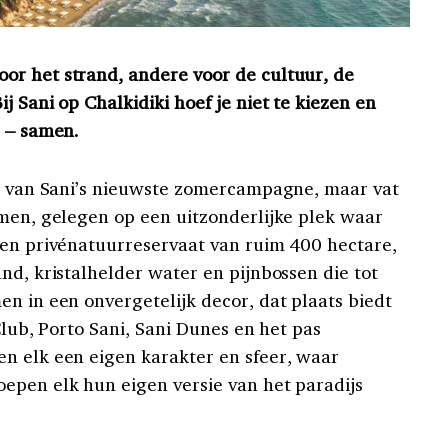
or het strand, andere voor de cultuur, de
j Sani op Chalkidiki hoef je niet te kiezen en
r – samen.
el van Sani’s nieuwste zomercampagne, maar vat
amen, gelegen op een uitzonderlijke plek waar
Een privénatuurreservaat van ruim 400 hectare,
nd, kristalhelder water en pijnbossen die tot
n in een onvergetelijk decor, dat plaats biedt
Club, Porto Sani, Sani Dunes en het pas
n elk een eigen karakter en sfeer, waar
epen elk hun eigen versie van het paradijs