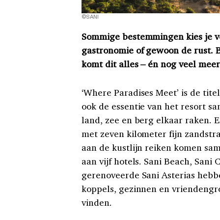
©SANI
Sommige bestemmingen kies je vo
gastronomie of gewoon de rust. Bi
komt dit alles – én nog veel mee
‘Where Paradises Meet’ is de tit
ook de essentie van het resort s
land, zee en berg elkaar raken. 
met zeven kilometer fijn zandstra
aan de kustlijn reiken komen same
aan vijf hotels. Sani Beach, Sani 
gerenoveerde Sani Asterias hebbe
koppels, gezinnen en vriendengro
vinden.