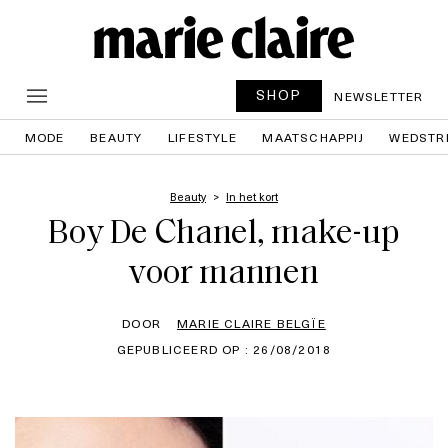
SHOP
NEWSLETTER
MODE
BEAUTY
LIFESTYLE
MAATSCHAPPIJ
WEDSTR
Beauty
In het kort
Boy De Chanel, make-up
voor mannen
DOOR
MARIE CLAIRE BELGÏE
GEPUBLICEERD OP : 26/08/2018