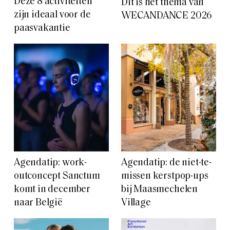
Deze 8 activiteiten
Dit is het thema van
zijn ideaal voor de
WECANDANCE 2026
paasvakantie
Agendatip: work-
Agendatip: de niet-te-
outconcept Sanctum
missen kerstpop-ups
komt in december
bij Maasmechelen
naar België
Village