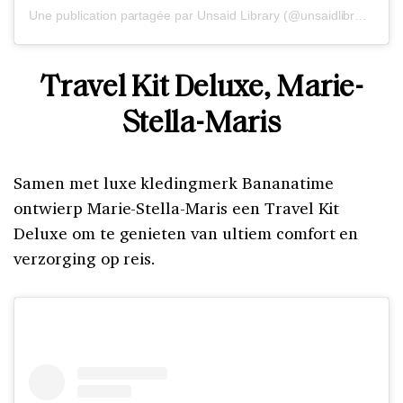
Une publication partagée par Unsaid Library (@unsaidlibrary)
le
5
Travel Kit Deluxe, Marie-
Stella-Maris
Samen met luxe kledingmerk Bananatime
ontwierp Marie-Stella-Maris een Travel Kit
Deluxe om te genieten van ultiem comfort en
verzorging op reis.