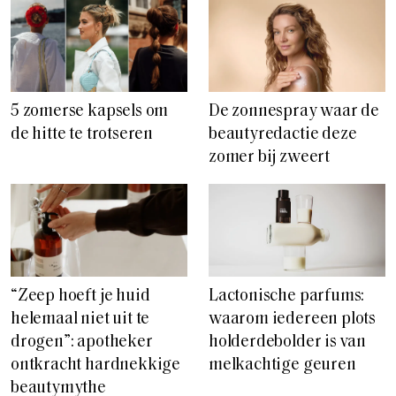
5 zomerse kapsels om
De zonnespray waar de
de hitte te trotseren
beautyredactie deze
zomer bij zweert
“Zeep hoeft je huid
Lactonische parfums:
helemaal niet uit te
waarom iedereen plots
drogen”: apotheker
holderdebolder is van
ontkracht hardnekkige
melkachtige geuren
beautymythe