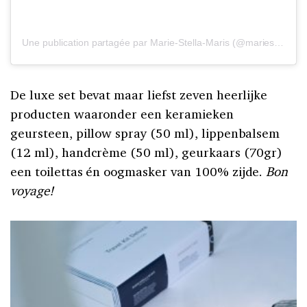
Une publication partagée par Marie-Stella-Maris (@mariestellamaris_official)
De luxe set bevat maar liefst zeven heerlijke
producten waaronder een keramieken
geursteen, pillow spray (50 ml), lippenbalsem
(12 ml), handcrème (50 ml), geurkaars (70gr)
een toilettas én oogmasker van 100% zijde.
Bon
voyage!